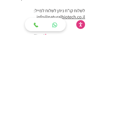
לשלוח קו"ח ניתן לשלוח למייל:
info@naturalbiotech.co.il
Eat
Less
דרך טעימה
לשמור על הגזרה
מפת אתר
שימוש אתר
מה זה איטלס
מדיניות פרטיות
קני עכשיו
הצהרת נגישות
שאלות ותשובות
תקנון ותנאי שימוש
לקוחות מספרים
נקודות
ביטול עסקה
מכירה
אישורים
שונות
מחקרים
צרי קשר
דרושים
בלוג
תוכנית שותפים