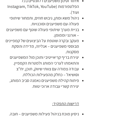
איתור וסינון משפיענים רלוונטיים בכל
הפלטפורמות (Instagram, TikTok, YouTube
ועוד).
ניהול משא ומתן, גיבוש חוזים, ותמחור שיתופי
פעולה עם משפיענים וסוכנויות.
בניית מערך שיתופי פעולה שוטף עם משפיענים
– אורגני וממומן.
מעקב ובקרה שוטפת על הביצועים של קמפיינים
מבוססי משפיענים – אנליזה, מדידה והסקת
מסקנות.
יצירת בריף קריאייטיבי ותוכן מול המשפיענים
והתאמתו לערכי המותג ולמטרות הקמפיין.
עבודה צמודה עם צוותי שיווק, תוכן, יח"צ
וסושיאל – כחלק מהפעילות הכוללת.
פיתוח קהילת משפיענים נאמנה סביב המותג,
יצירת קשרי עבודה ארוכי טווח.
דרישות התפקיד:
ניסיון מוכח בניהול פעילות משפיענים – חובה.