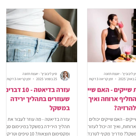
ון ליבוביץ' - יועצת תזונה
סיון ליבוביץ' - יועצת תזונה
2025
זמן קריאה 3 דקות
25 בספט׳ 2025
זמן קריאה 3 דקות
שייקים - האם שייק
עזרה בדיאטה - 10 דברים
החליף ארוחה ואיך זה
שעוזרים בתהליך ירידה
להרזיה?
במשקל
יקים - האם שייקים יכולים
עזרה בדיאטה - מה עוזר לעבור את
וחות, ואיך זה יכול לעזור לנו
תהליך הירידה במשקל במינימום סבל
שקל? מדריך מקיף לטרנד
ומקסימום תוצאות? 10 טיפים וטריקים