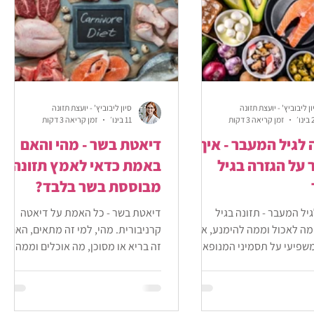
ון ליבוביץ' - יועצת תזונה
סיון ליבוביץ' - יועצת תזונה
ו׳
זמן קריאה 3 דקות
11 בינו׳
זמן קריאה 3 דקות
לגיל המעבר - איך
דיאטת בשר - מהי והאם
על הגזרה בגיל
באמת כדאי לאמץ תזונה
מבוססת בשר בלבד?
יל המעבר - תזונה בגיל
דיאטת בשר - כל האמת על דיאטה
ה לאכול וממה להימנע, איך
קרניבורית. מהי, למי זה מתאים, האם
שפיעי על תסמיני המנופאוזה
זה בריא או מסוכן, מה אוכלים וממה
פשר להקל עליהם
נמנעים בתזונה שמבוססת על בשר,
יתרונות, חסרונות ועוד