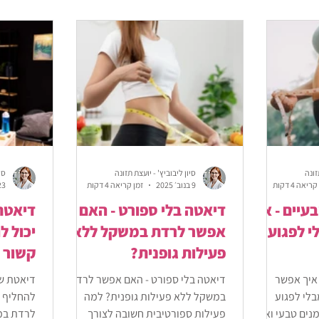
זונה
סיון ליבוביץ' - יועצת תזונה
סי
ריאה 4 דקות
9 בנוב׳ 2025
זמן קריאה 4 דקות
23 באוק׳ 
עיים - איך
דיאטה בלי ספורט - האם
דיאטת 
י לפגוע
אפשר לרדת במשקל ללא
יכול ל
פעילות גופנית?
קשור 
 איך אפשר
דיאטה בלי ספורט - האם אפשר לרדת
דיאטת שי
בלי לפגוע
במשקל ללא פעילות גופנית? למה
להחליף אר
נים טבעי ואיך
פעילות ספורטיבית חשובה לצורך
לרדת במ