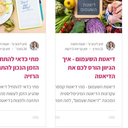
סיון ליבוביץ' - יועצת תזונה
סיון ליבוביץ' - יועצת ת
11 במרץ
זמן קריאה 3 דקות
26 בפבר׳
זמן קריאה 3 
דיאטת השעמום - איך
מתי כדאי להתחי
הגיוון הורס לכם את
הזמן הנכון להת
הדיאטה
הרזיה
דיאטת השעמום - מהי דיאטת קפסולה,
מתי כדאי להתחיל דיאט
עקרונות הדיאטה המינימליסטית
שהגיע הזמן לעשות מהפ
המכונה "דיאטת שעמום", למה תפריט
התזונה ולפצוח בדיאטת
פשוט ולא מגוון יכול לעזור לכם לרדת
מקיף עם טיפים להתחל
במשקל
ירידה במשקל