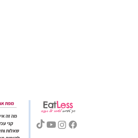
Eat
Less
מפת את
דרך טעימה
לשמור על הגזרה
מה זה אי
קני עכש
שאלות ותש