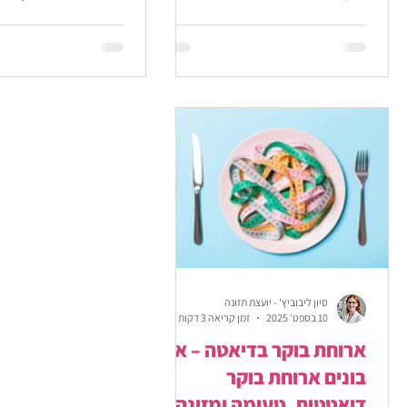
השיטה והאם היא עוזרת לרדת במשקל
הוא פועל? סוגים, יתרונ
והאם זה מסוכן?
סיון ליבוביץ' - יועצת תזונה
10 בספט׳ 2025
זמן קריאה 3 דקות
ארוחת בוקר בדיאטה – איך
בונים ארוחת בוקר
דיאטטית, טעימה ומזינה