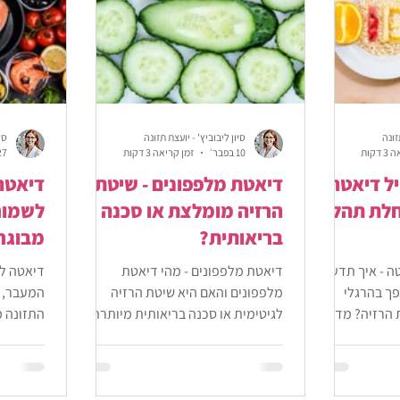
זונה
סיון ליבוביץ' - יועצת תזונה
סי
דקות
10 בפבר׳
זמן קריאה 3 דקות
27 בינ
ל דיאטה?
דיאטת מלפפונים - שיטת
דיאטה 
חלת תהליך
הרזיה מומלצת או סכנה
לשמור 
בריאותית?
מבוגר
ה - איך תדעו
דיאטת מלפפונים - מהי דיאטת
דיאטה לג
ך בהרגלי
מלפפונים והאם היא שיטת הרזיה
המעבר, מ
 הרזיה? מדריך
לגיטימית או סכנה בריאותית מיותרת?
התזונה מ
ת תהליך של
מידע על עקרונות הדיאטה, כולל
וכיצד א
תפריט דיאטת מלפפונים לדוגמה