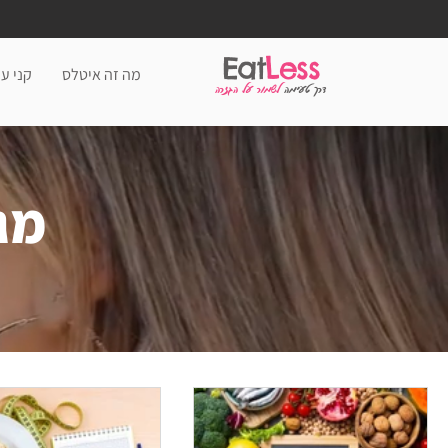
Eat
Less
מה זה איטלס
קני עכ
דרך טעימה
לשמור על הגזרה
מג