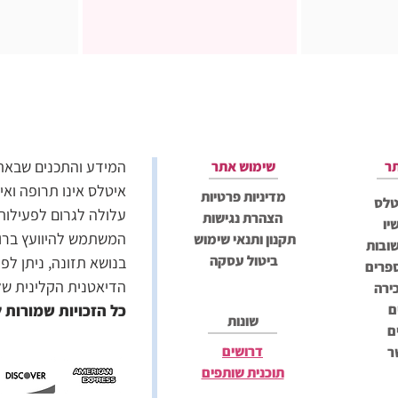
המידע והתכנים שבאתר 
ר
שימוש אתר
איטלס אינו תרופה ואי
מדיניות פרטיות
טלס
עלולה לגרום לפעילות
הצהרת נגישות
יו
המשתמש להיוועץ ברופ
תקנון ותנאי שימוש
ובות
ביטול עסקה
בנושא תזונה, ניתן לפ
פרים
הדיאטנית הקלינית ש
ירה
ם
כל הזכויות שמורות ל-tLess
שונות
ם
דרושים
ר
תוכנית שותפים