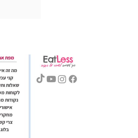
Eat
Less
מפת את
דרך טעימה
לשמור על הגזרה
מה זה אי
קני עכש
שאלות ותש
לקוחות מס
נקודות מכ
אישורי
מחקרי
צרי קש
בלוג