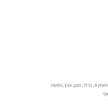
ומהווה מקור למינרלים, ויטמינים ואנטיאוקסידנטים (נוגדי חמצון) בכמות גבוהה, כגון ויטמיני B, ויטמין E, ויטמין A, ברזל, מנגן, אבץ, נחושת
אף