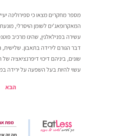
מספר מחקרים מצאו כי ספירולינה יע
המאקרופאג'ים לשומן הויסרלי, מונעת
עשירה בפנילאלנין, שהינו מרכיב פוט
דבר הגורם לירידה בתאבון. שלישית, 
שונים, ביניהם דיכוי דיפרנציאציה של
עשוי להיות בעל השפעה על ירידה במ
הבא
Eat
Less
מפת את
דרך טעימה
לשמור על הגזרה
מה זה אי