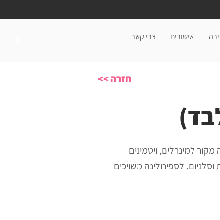
ירה
אישורים
צרי קשר
0
<< חזרה
בד)
 מקור למינרלים, ויטמינים
 ויטמין E, ויטמין A, ברזל, מנגן, אבץ, נחושת וסלניום. לספירולינה משויכים