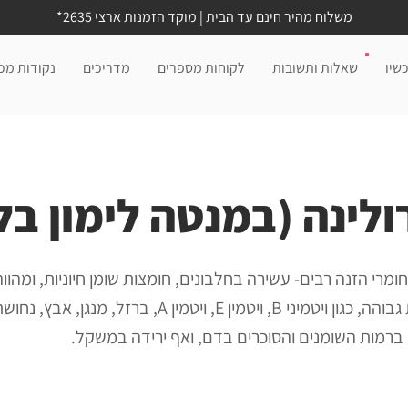
משלוח מהיר חינם עד הבית | מוקד הזמנות ארצי 2635*
שיו
שאלות ותשובות
לקוחות מספרים
מדריכים
נקודות מכ
ולינה (במנטה לימון בל
מרי הזנה רבים- עשירה בחלבונים, חומצות שומן חיוניות, ומהווה
ואנטיאוקסידנטים (נוגדי חמצון) בכמות גבוהה, כגון ויטמיני B,
דה ברמות השומנים והסוכרים בדם, ואף ירידה במשקל.