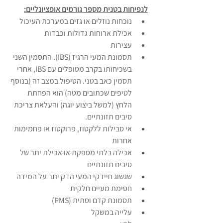
לנפיחות בטנית מספר גורמים אופציונליים:
נוכחות נוזלים או גזים במערכת העיכול
אכילת ארוחות גדולות וכבדות
עצירות
תסמונת המעי הרגיז (IBS). התסמין השני 
בשכיחותו בקרב מטופלים עם IBS, אחרי 
תסמין כאב בטני. הטיפול במצב זה (בנוסף 
לטיפים שכתובים מטה) הוא הפחתת 
הלחץ (למשל ביצוע יוגה) והעלאת צריכת 
סיבים תזונתיים.
אי סבילות ללקטוז, פרוקטוז או פחמימות 
אחרות
אכילה בלתי מספקת או אכילת יתר של 
סיבים תזונתיים
שגשוג חיידקי המעי הדק יתר על המידה
חסימת מעיים חלקית
תסמונת קדם וסתית (PMS)
עלייה במשקל