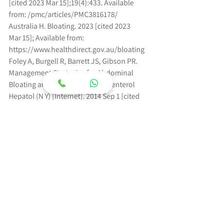
[cited 2023 Mar 15];19(4):433. Available 
from: /pmc/articles/PMC3816178/
Australia H. Bloating. 2023 [cited 2023 
Mar 15]; Available from: 
https://www.healthdirect.gov.au/bloating
Foley A, Burgell R, Barrett JS, Gibson PR. 
Management Strategies for Abdominal 
Bloating and Distension. Gastroenterol
Hepatol (N Y) [Internet]. 2014 Sep 1 [cited 
2023 Mar 15];10(9):561. Available from: 
/pmc/articles/PMC4991532/
תיוגים:
תזונה
תזונה נכונה
נפיחות בטנית
נפיחות בבטן
הצג הכול