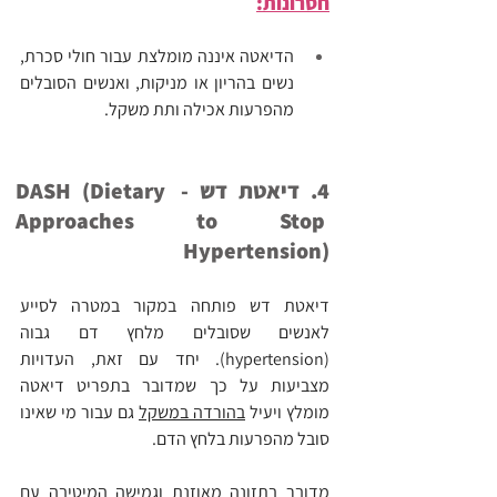
חסרונות:
הדיאטה איננה מומלצת עבור חולי סכרת, 
נשים בהריון או מניקות, ואנשים הסובלים 
מהפרעות אכילה ותת משקל.
4. דיאטת דש - DASH (Dietary 
Approaches to Stop 
Hypertension)
דיאטת דש פותחה במקור במטרה לסייע 
לאנשים שסובלים מלחץ דם גבוה 
(hypertension). יחד עם זאת, העדויות 
מצביעות על כך שמדובר בתפריט דיאטה 
מומלץ ויעיל 
בהורדה במשקל
 גם עבור מי שאינו 
סובל מהפרעות בלחץ הדם.
מדובר בתזונה מאוזנת וגמישה המיטיבה עם 