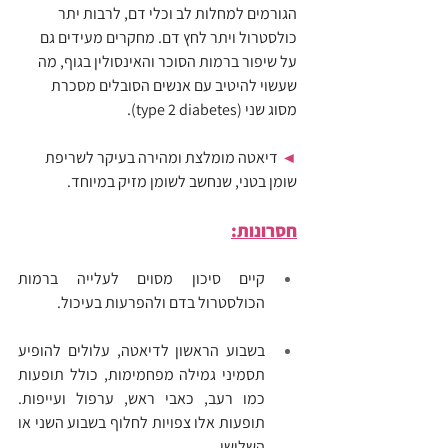
הגורמים למחלות לב וכלי דם, לרבות יתר 
כולסטרול ויתר לחץ דם. מחקרים מעידים גם 
על שיפור ברמות הסוכר והאינסולין בגוף, מה 
שעשוי להיטיב עם אנשים הסובלים מסכרת 
מסוג שני (type 2 diabetes).
◄ 
דיאטה מומלצת ומהירה בעיקר לשריפת 
שומן בטני, שנחשב לשומן מזיק במיוחד.
חסרונות:
קיים סיכון מסוים לעלייה ברמות 
הכולסטרול בדם ולהפרעות בעיכול.
בשבוע הראשון לדיאטה, עלולים להופיע 
תסמיני גמילה מפחמימות, כולל תופעות 
כמו רעב, כאבי ראש, ערפול ועייפות. 
תופעות אלו צפויות לחלוף בשבוע השני או 
השלישי.