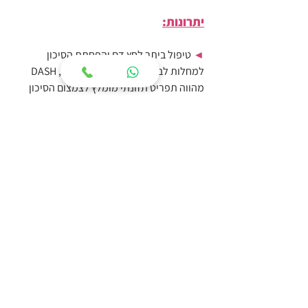
יתרונות:
◄ 
טיפול ביתר לחץ דם והפחתת הסיכון 
למחלות לב וכלי דם. על פי מחקרים, DASH 
מהווה תפריט תזונתי מומלץ לצמצום הסיכון 
לחלות בסרטן שד וסרטן המעי הגס.
◄ 
סיוע בתהליכי הרזיה והורדה במשקל. 
במחקר גדול שסקר כ-13 מחקרים קודמים, 
נמצא כי נבדקים שאימצו את דיאטת הדש 
לתקופה של 8 עד 24 חודשים השילו ממשקלם 
בצורה אפקטיבית יותר מאלו שהיו חלק מקבוצת 
הביקורת.
◄ 
טיפול בהשמנת יתר חולנית (obesity). 
מחקר שבוצע על מטופלים הסובלים מהתופעה 
מצא שהדיאטה מועילה להפחתת משקל הגוף 
הכולל ורמות השומן בגוף מבלי לאבד מסת 