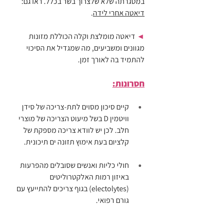
במסגרתה שלא שלצרוך בשר בכלל. ראו גם: 
דיאטה אחרי לידה
.
◄ 
דיאטה מומלצת וקלה הכוללת מזונות 
מגוונים ומשביעים, מה שמגדיל את הסיכוי 
להתמיד בה לאורך זמן.
חסרונות:
קיים סיכון מסוים לתת-צריכה של סידן 
וויטמין D בשל מיעוט הצריכה של מוצרי 
חלב. לכן יש לוודא צריכה מספקת של 
קלציום בעת אימוץ תזונה ים תיכונית.
חולי כליות ואנשים שסובלים מהפרעות 
באיזון רמות האלקטרוליטים 
(electolytes) בגוף צריכים להתייעץ עם 
גורם רפואי.