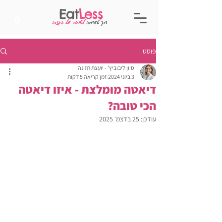
Eat
Less
0
דרך טעימה
לשמור על הגזרה
פוסט
סיון ליבוביץ' - יועצת תזונה
3 ביוני 2024
זמן קריאה 5 דקות
דיאטה מומלצת - איזו דיאטה
הכי טובה?
עודכן:
25 בדצמ׳ 2025