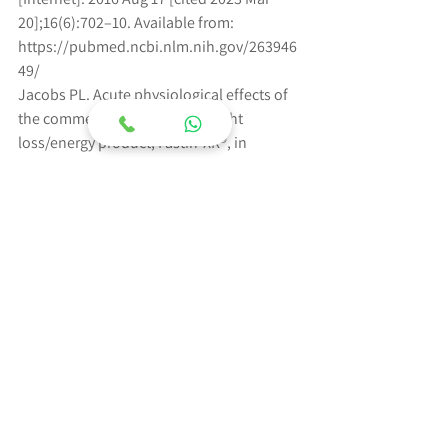
20];16(6):702–10. Available from:
https://pubmed.ncbi.nlm.nih.gov/263946
49/
Jacobs PL. Acute physiological effects of 
the commercially available weight 
loss/energy product, Fastin-XR®, in 
contrast
with the individual effects of caffeine and 
acacia rigidula. Journal of the 
International Society of Sports Nutrition 
2012 9:1
[Internet]. 2012 Nov 19 [cited 2023 Mar 
20];9(1):1–2. Available from:
https://jissn.biomedcentral.com/articles/
10.1186/1550-2783-9-S1-P10
תיוגים:
תזונה
קפאין
קפה