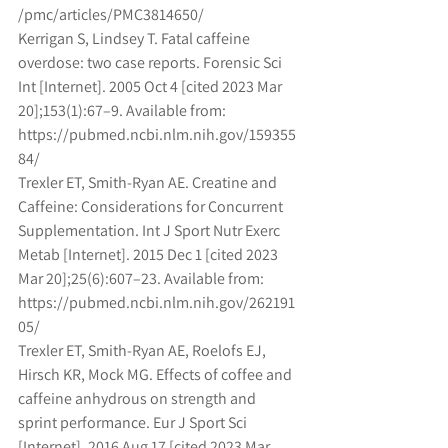
/pmc/articles/PMC3814650/
Kerrigan S, Lindsey T. Fatal caffeine 
overdose: two case reports. Forensic Sci 
Int [Internet]. 2005 Oct 4 [cited 2023 Mar
20];153(1):67–9. Available from: 
https://pubmed.ncbi.nlm.nih.gov/159355
84/
Trexler ET, Smith-Ryan AE. Creatine and 
Caffeine: Considerations for Concurrent 
Supplementation. Int J Sport Nutr Exerc
Metab [Internet]. 2015 Dec 1 [cited 2023 
Mar 20];25(6):607–23. Available from:
https://pubmed.ncbi.nlm.nih.gov/262191
05/
Trexler ET, Smith-Ryan AE, Roelofs EJ, 
Hirsch KR, Mock MG. Effects of coffee and 
caffeine anhydrous on strength and
sprint performance. Eur J Sport Sci 
[Internet]. 2016 Aug 17 [cited 2023 Mar 