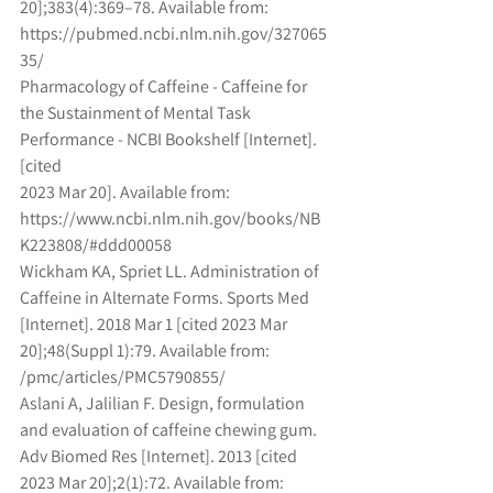
20];383(4):369–78. Available from: 
https://pubmed.ncbi.nlm.nih.gov/327065
35/
Pharmacology of Caffeine - Caffeine for 
the Sustainment of Mental Task 
Performance - NCBI Bookshelf [Internet]. 
[cited
2023 Mar 20]. Available from: 
https://www.ncbi.nlm.nih.gov/books/NB
K223808/#ddd00058
Wickham KA, Spriet LL. Administration of 
Caffeine in Alternate Forms. Sports Med 
[Internet]. 2018 Mar 1 [cited 2023 Mar
20];48(Suppl 1):79. Available from: 
/pmc/articles/PMC5790855/
Aslani A, Jalilian F. Design, formulation 
and evaluation of caffeine chewing gum. 
Adv Biomed Res [Internet]. 2013 [cited
2023 Mar 20];2(1):72. Available from: 