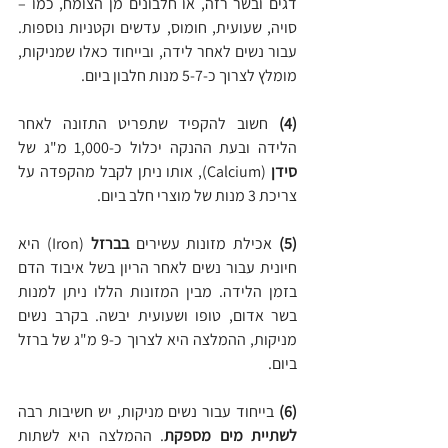
דגים ובשר רזה, או חלבונים מן הצומח, כמו – 
סויה, שעועית, חומוס, עדשים וקטניות נוספות. 
עבור נשים לאחר לידה, ובייחוד כאלו שמניקות, 
מומלץ לצרוך כ-5-7 מנות חלבון ביום.
(4)
 חשוב להקפיד שתפריט התזונה לאחר 
הלידה ובעת ההנקה יכלול כ-1,000 מ"ג של 
סידן
 (Calcium), אותו ניתן לקבל מהקפדה על 
צריכת 3 מנות של מוצרי חלב ביום.
(5)
 אכילת מזונות עשירים 
בברזל
 (Iron) היא 
חיונית עבור נשים לאחר הריון בשל איבוד הדם 
בזמן הלידה. מבין המזונות הללו ניתן למנות 
בשר אדום, טופו ושעועית יבשה. בקרב נשים 
מניקות, ההמלצה היא לצרוך כ-9 מ"ג של ברזל 
ביום.
(6) 
בייחוד עבור נשים מניקות, יש חשיבות רבה 
לשתיית מים מספקת
. ההמלצה היא לשתות 