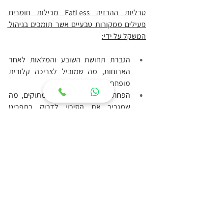
טבליות ההרזיה EatLess מכילות חומרים 
פעילים ממקורות טבעיים אשר תומכים בניהול 
המשקל על ידי:
הגברת תחושת השובע והמלאות לאחר 
הארוחות, מה שמוביל לצריכה קלורית 
מופחתת
הפחתת הכמיהה למאכלים מתוקים, מה 
שמגביר את הסיכוי לדבוק בתפריט 
דיאטטי
שיפור רמות האנרגיה, מה שמסייע לשיפור 
ביצועים והתאוששות מאימונים גופניים
האצת תהליכי המטבוליזם ושריפת 
השומנים בגוף, מה שעוזר ליצירת גירעון 
קלורי
סיוע לתהליכי העיכול של פחמימות, 
חלבונים ושומנים, מה שתורם להפחתת 
נפיחות בטנית