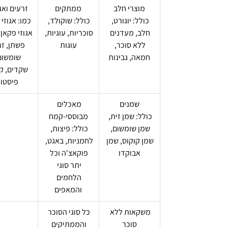
מוצרי חלב
ממתקים
זרעים ואג
כולל: יוגורט, 
כולל: שוקולד, 
כמו: אגוזי 
חלב, מעדנים 
סוכריות, עוגיות, 
אגוזי פקאן,
ללא סוכר, 
עוגות
פשתן, זר
חמאה, גבינות
שומשום,
שקדים, קש
פיסטו
שמנים
מאכלים 
כולל: שמן זית, 
מבוססי-קמח
שמן שומשום, 
כולל: פיצות, 
שמן קוקוס, שמן 
לחמניות, באגט, 
אבוקדו
פוקאצ'ה וכל 
יתר סוגי 
הלחמים 
והמאפים
משקאות ללא 
כל סוגי הסוכר 
סוכר
והממתיקים 