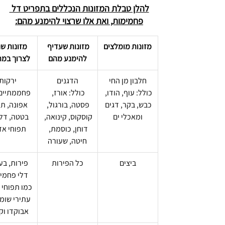
להלן טבלת המזונות הנכללים בתפריט דל 
פחמימות, ואת אלו שרצוי להימנע מהם:
מזונות מומלצים
מזונות שעדיף 
מזונות שנ
להימנע מהם
לצרוך במת
חלבון מן החי
הדגנים
ירקות 
כולל: עוף, הודו, 
כולל: אורז, 
פחממתיים 
כבש, בקר, דגים 
פסטה, בורגול, 
אפונה, תי
ומאכלי ים
קוסקוס, קינואה, 
בטטה, דל
דוחן, כוסמת, 
תפוחי א
חיטה, שעורה
ביצים
כל הפירות
פירות, בע
דלי פחמימ
כמו תפוחי ע
עתירי שומן
אבוקדו וק