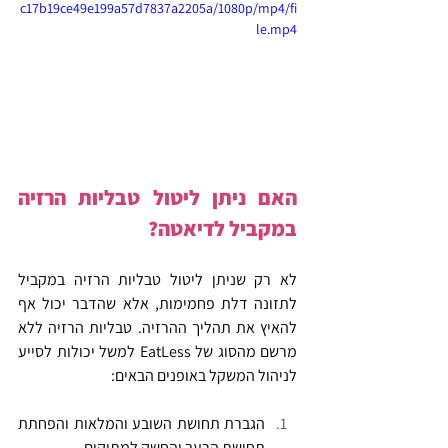
c17b19ce49e199a57d7837a2205a/1080p/mp4/fi
le.mp4
האם ניתן ליטול טבליות הרזיה 
במקביל לדיאטה?
לא רק שניתן ליטול טבליות הרזיה במקביל 
לתזונה דלת פחמימות, אלא שהדבר יכול אף 
להאיץ את תהליך ההרזיה. טבליות הרזיה ללא 
מרשם מהסוג של EatLess למשל יכולות לסייע 
לניהול המשקל באופנים הבאים:
הגברת תחושת השובע והמלאות והפחתת 
תחושת הרעב והחשק למתוקים