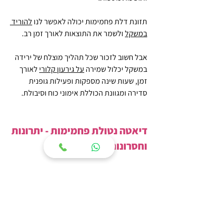
תזונת דלת פחמימות יכולה לאפשר לנו 
להוריד 
במשקל
 ולשמר את התוצאות לאורך זמן רב.
אבל חשוב לזכור שכל תהליך מוצלח של ירידה 
במשקל יכלול שמירה 
על גירעון קלורי
 לאורך 
זמן, שעות שינה מספקות ופעילות גופנית 
סדירה ומגוונת הכוללת אימוני כוח וסיבולת.
דיאטה נטולת פחמימות - יתרונות 
וחסרונות השיטה
להלן היתרונות שבאימוץ תזונה דלת פחמימות:
ירידה אפקטיבית במשקל: 
החלפת 
הפחמימות בשומנים וחלבונים גורמת 
לתחושת שובע ומלאות ובכך מקלה על 