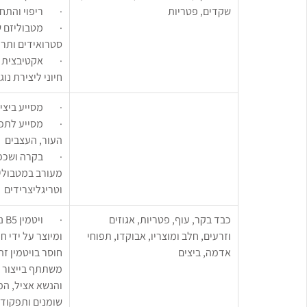
שקדים, פטריות
·        ריפוי ו
·        מטבוליזם
סטרואידים ותרו
·        אקטיבצית ו
חיוני ליצירת נוג
·        מסייע ב
·        מסייע ל
העור, העצבים
·        בקרה וש
וטריגליצרידים
כבד בקר, עוף, פטריות, אגוזים 
·  
וזרעים, חלב ומוצריו, אבוקדו, תפוחי 
ומיוצר על ידי חי
אדמה, ביצים
חוסר בויטמין זה
והנשא אציל, ה
שומנים ותפקודי