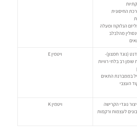
לקתיות
ערכת החיסונית 
ת
בוליזם הגלוקוז ומעלה 
סולין מהלבלב
אים
ידנט (נוגד חמצון)- 
ויטמין E
שומן רב בלתי רוויות 
פעיל בממברנת התאים
פקוד העצבי
ייצור נוגדי הקרישה
ויטמין K
בונים לעצמות ורקמות 