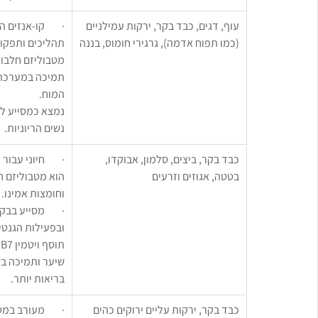
עוף, דגים, כבד בקר, ירקות עמילניים 
(כמו תפוח אדמה), גרגירי חומוס, בננה
תהליכים ותפקודי
מטבוליזם חלבוני
תמיכה במערכת ה
המוח.
נמצא כמסייע לב
נשים הריוניות.
כבד בקר, ביצים, סלמון, אבוקדו, 
·        חיוני עב
בטטה, אגוזים וזרעים
הוא מטבוליזם חו
וחומצות אמינו.
·        מסייע ב
ובפעילות הגנטי
ת
שיער ותמיכה בשי
בריאות יותר.
כבד בקר, ירקות עליים ירוקים כהים 
·        מעורב ב