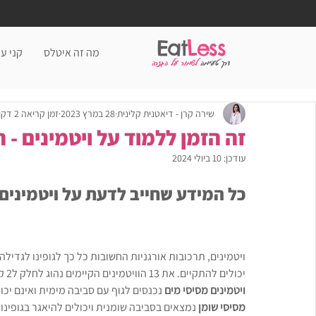
Eat
Less
מה זה איטלס
קני עכ
דרך טעימה
לשמור על הגזרה
שירה קרן - דיאטנית קלינית
28 במרץ 2023
זמן קריאה 2 דקות
זה הזמן ללמוד על ויטמינים - 
עודכן:
10 ביולי 2024
כל המידע שחייב לדעת על ויטמינים 
ויטמינים, תרכובות אורגניות החשובות כל כך לגופינו לגדילה
יכולים להתקיים. את 13 הוויטמינים הקיימים נהוג לחלק ל2 קבוצות בהתאם ליכולת שלהם להיספג ולהיאגר בגוף האדם. 
ויטמינים מסיסי מים 
נכנסים לגוף עם סביבה מימית ואינם יכו
מסיסי שומן
 נמצאים בסביבה שומנית ויכולים להיאגר בגופינו.