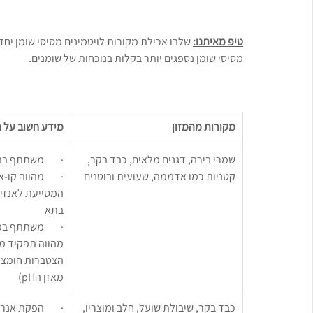
טיפ מאיתנו:
 שלבו אכילת מקורות לויטמינים מסיסי שומן יחד 
מסיסי שומן נספגים יותר בקלות בנוכחות של שומנים.
מקורות מהמזון
מידע חשוב על ה
שמרי בירה, דגנים מלאים, כבד בקר, 
·        משתתף ב
קטניות כמו אדממה, שעועית ובוטנים
·        מהווה קו
המסייעת לאנזים
בתא
·        משתתף 
מהווה תפקיד מ
הצטברות חומצה
מאזן הpH)
כבד בקר, שיבולת שועל, חלב ומוצריו, 
·        הפקת אנר