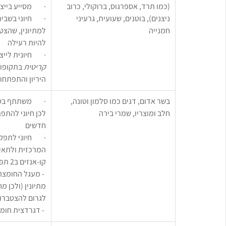
(כמו תרד, אספרגוס, ברוקולי, כרוב 
·        מסייע בייצור DNA ו
ניצנים), בוטנים, שעועית, גרעיני 
·        חיוני בש
חמנייה
למתיונין, שהצטב
להיות רעילה
·        חיונית ל
קריטית
 בתקופות
היריון והתפתחו
בשר אדום, דגים כמו סלמון וטונה, 
·        משתתף ב
חלב ומוצריו, שמרי בירה
לכן חיוני להתפת
חדשים
·        חיוני ל
המרכזית ולתאי
קו-אנזים ב2 תפקידים חשובים:
 - מעגל החומצה
מתיונין (ולכן מח
לגרום להצטברות ש
 - דגרדצית חומצות שומן אי זוגיות