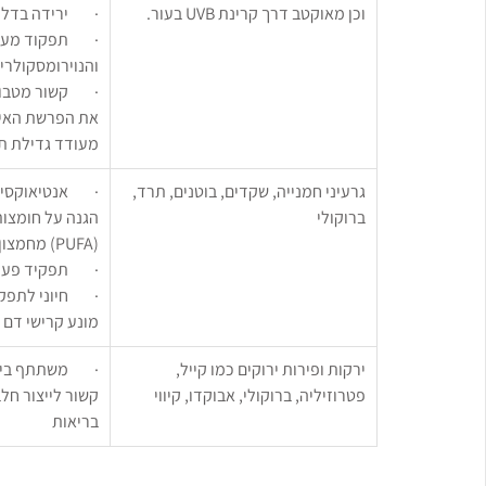
וכן מאוקטב דרך קרינת UVB בעור.
·        ירידה בד
·        תפקוד מ
והנוירומסקולרי
·        קשור מט
את הפרשת האינ
מעודד גדילת ת
גרעיני חמנייה, שקדים, בוטנים, תרד, 
·        אנטיאוקס
ברוקולי
הגנה על חומצות 
(PUFA) מחמצון
·        תפקיד 
·        חיוני לת
מונע קרישי דם
ירקות ופירות ירוקים כמו קייל, 
·        משתתף ב
פטרוזיליה, ברוקולי, אבוקדו, קיווי
קשור לייצור חל
בריאות 