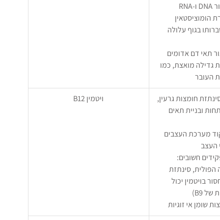
-RNA
בירת הומוציסטאין 
רותו בגוף עלולה 
ייצור תאי דם אדומים
 גדילה מואצת, כמו 
ת העובר
סינתזת חומצות גרעין, 
ויטמין B12
חות ובניית תאים 
תפקוד מערכת העצבים 
 העצב
 הפולית, סינתזת 
סור בויטמין יכול 
ל B9)