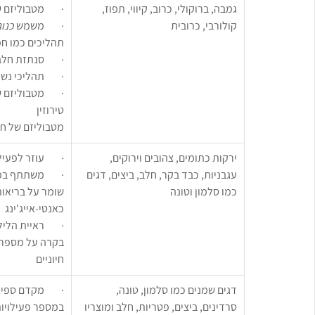
גמבה, ברוקולי, כרוב, קיווי, תפוז, 
·        מטבוליז
קולורבי, כרובית
·        משמש 
כנוג
תהליכים כמו חמצון LDL וכו
·        סנתזת חל
·        תהליכי 
·        מטבוליז
טירוזין 
מטבוליזם של חו
ירקות כתומים, צהובים וירוקים, 
·        עוזר ל
עגבניות, כבד בקר, חלב, ביצים, דגים 
·        משתתף 
כמו סלמון וטונה
שומר על בריאות
כאנטי-אייג'ינג
·        ראיית הלי
בקרה על מספר 
חיוניים 
דגים שמנים כמו סלמון, טונה, 
·        מקדם ספ
סרדינים, ביצים, פטריות, חלב ומוצריו
במספר פעילויו