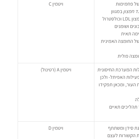
ם של פחמימות
ויטמין C
ד חמצון
 במגוון 
לסטרול 
בונים ושומנים
נשימה תאית
ם של החומצה האמינית 
מצה פולית
פעילות המערכת החיסונית
ויטמין A (רטינול)
בפעילות האפיתל- ולכן 
 העור, ומכאן תפקידו 
לה
תהליכים תאיים 
יגת סידן ומשתתף 
ויטמין D
ת הקשורות לעצם