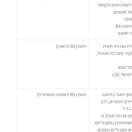
התחדשות תאים ורקמות
 של שומנים, 
פות
יטמין B3
ד חמצון
יצירת אנרגיה תאית
ויטמין B3 (ניאצין)
תפקוד מערכת העיכול, 
כפול התא
מעורב במטבוליזם של LDL 
      ויטמין B5 נפוץ מאוד בתזונה 
ויטמין B5 (חומצה פנטותנית)
ידקי המעיים, לכן 
 נדיר.
משתתף בייצור קו-אנזים A (CoA) 
משתתפים במטבוליזם 
ם מטבוליים נוספים.