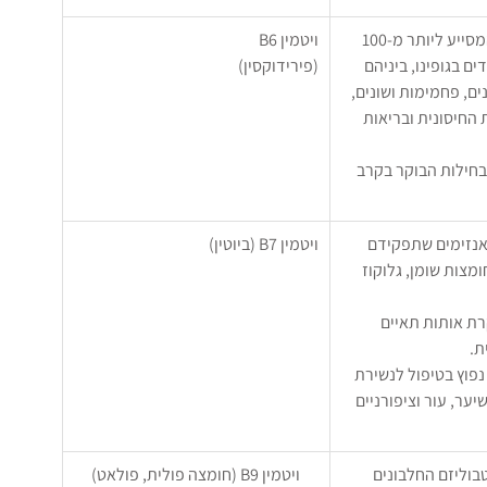
·        קו-אנזים המסייע ליותר מ-100 
ויטמין B6
ם בגופינו, ביניהם 
(פירידוקסין)
ם, פחמימות ושונים, 
חיסונית ובריאות 
חילות הבוקר בקרב 
ור אנזימים שתפקידם 
ויטמין B7 (ביוטין)
מצות שומן, גלוקוז 
בקרת אותות תאיים 
ת.
וסף ויטמין B7 נפוץ בטיפול לנשירת 
ער, עור וציפורניים 
מטבוליזם החלבונים
ויטמין B9 (חומצה פולית, פולאט)