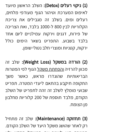
(1) ניקוי רעלים (Detox): 
השלב הראשון מיועד 
לאיפוס המערכת וטיהור הגוף מעודפי מלחים, 
רעלים ומים. בשלב זה מגבילים את צריכת 
הקלוריות לבין 800 ל-1000 בלבד, ואת הצריכה 
של פירות, דגנים וירקות עמילניים ליום אחד 
בלבד בשבוע. התפריט בשאר הימים כולל 
ירקות, קטניות ומוצרי חלב נטולי שומן.
(2) הורדה במשקל (Weight Loss): 
שלב זה 
מכוון להרזיה 
והפחתת משקל
 הגוף לפי המטרות 
הבריאותיות שהוגדרו מראש, כאשר משך 
התקופה תיקבע בהתאם ליעדי המטרה. תפריט 
שבועי מומלץ לשלב זה זהה לתפריט של השלב 
הקודם, מלבד תוספת של 200 קלוריות מחלבון 
מן הצומח.
(3) תחזוקה (Maintenance): 
שלב זה מתחיל 
רק לאחר שהושג משקל היעד של השלב הקודם. 