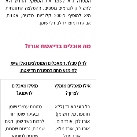
המטרה היא לשמר את המשקל החדש ולא 
להשיל קילוגרמים נוספים. ההמלצה התזונתית 
היא להוסיף כ-200 קלוריות מדגים, אגוזים, 
אבוקדו ומוצרי חלב דלי שומן.
מה אוכלים בדיאטת אורז?
להלן טבלת המאכלים המומלצים ואלו שיש 
להימנע מהם במסגרת הדיאטה:
אילו מאכלים מומלץ 
מאילו מאכלים 
לצרוך?
להימנע?
כל סוגי האורז (ללא 
מזונות עתירי שומן, 
תוספת מלח ושומן):
ובעיקר שומן רווי
אורז לבן, אורז חום, 
לרבות בשר שמן, דגים 
אורז בר, אורז מלא, 
שמנים, גבינות שמנות, 
אורז עגול
שמנים לסוגיהם