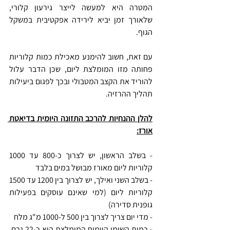
המטרה היא למעשה לייצר גירעון קלורי, 
שלאורך זמן יביא לירידה אפקטיבית במשקל 
הגוף.
עם זאת, חשוב להימנע מאכילת כמות קלוריות 
פחותה מזו המומלצת ליום, שכן הדבר עלול 
להוריד את הקצב המטבולי ובכך לפגום ביעילות 
תהליך ההרזיה.
להלן ההנחיות להרכב התזונה היומית בדיאטת 
אורז:
- בשלב הראשון, יש לצרוך כ-800 עד 1000 
קלוריות ליום מאורז מבושל במים בלבד
- בשלב השני ואילך, יש לצרוך בין 1200 עד 1500 
קלוריות ליום (למי שאינם עוסקים בפעילות 
גופנית סדירה)
- מדי יום צריך לצרוך בין 500 ל-1000 מ"ג מלח
- כמות השומן היומית המומלצת היא כ-22 גרם, 