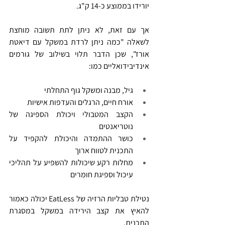
יורידו בממוצע כ-14 ק"ג.
אך עם זאת, לא ניתן לתת תשובה מוחצת 
לשאלה "כמה ניתן לרדת במשקל עם דיאטת 
אורז", שכן הדבר תלוי בשילוב של גורמים 
אינדיבידואליים כמו:
גיל, מבנה ומשקל גוף התחלתי
אורח חיים, הרגלים והעדפות אישיות
הקצב המטבולי ויכולת הספיגה של 
נוטריאנטים
כושר ההתמדה והיכולת להקפיד על 
התכנית לטווח ארוך
מחלות רקע שיכולות להשפיע על תהליכי 
עיכול וספיגת חומרים
נטילת טבליות הרזיה של EatLess יכולה כאמור 
להאיץ את קצב הירידה במשקל במסגרת 
התכנית.