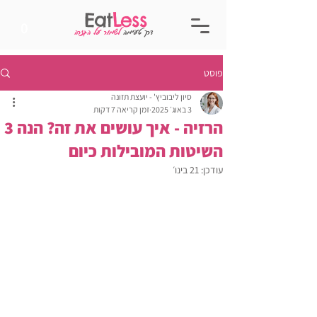
Eat
Less
0
דרך טעימה
לשמור על הגזרה
פוסט
סיון ליבוביץ' - יועצת תזונה
3 באוג׳ 2025
זמן קריאה 7 דקות
הרזיה - איך עושים את זה? הנה 3
השיטות המובילות כיום
עודכן:
21 בינו׳