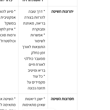
יתרונות השיטה
* דרך טובה 
* סיוע להור
להרזות בצורה 
אפקטיבית 
בריאה, מאוזנת 
במשקל
ומבוקרת
* איזון לחץ
* אפשרות 
ורמות סוכר
לשימור 
וכולסטרול
התוצאות לאורך 
זמן כחלק 
ממעבר כוללני 
לאורח חיים 
בריא ומיטיב
* כל עוד 
מקפידים על 
תזונה נכונה
חסרונות השיטה
* ישנן דיאטות 
* השיטה אי
שאינן מתאימות 
מתאימה לכ