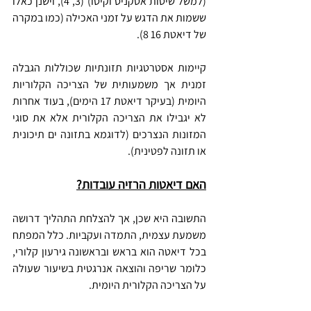
(למשל שיטות אטקניס וקיטו) (3, 4), וישנן כאלו 
ששמות את הדגש על זמני האכילה (כמו במקרה 
של דיאטת 16 8).
קיימות אסטרטגיות תזונתיות שכוללות הגבלה 
זמנית אך משמעותית של הצריכה הקלוריות 
היומית (בעיקר דיאטת 17 הימים), בעוד אחרות 
לא יגבילו את הצריכה הקלורית אלא את סוגי 
המזונות הנצרכים (לדוגמא בתזונה ים תיכונית 
או תזונה לפטינית).
האם דיאטות הרזיה עובדות?
התשובה היא שכן, אך להצלחת התהליך דרושה 
משמעת עצמית, התמדה ועקביות. כלל המפתח 
בכל דיאטה הוא בראש ובראשונה גירעון קלורי, 
כלומר שריפה והוצאה אנרגטית בשיעור שעולה 
על הצריכה הקלורית היומית.