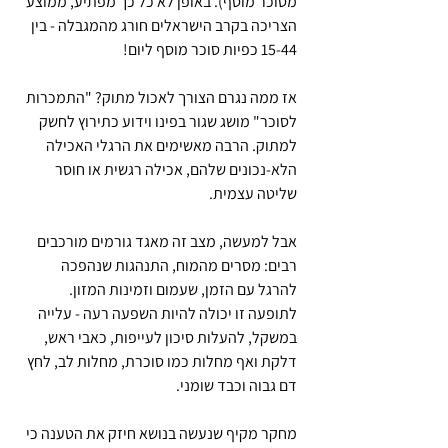
מסוכר מוסף). באופן לא כל כך מפתיע, ממוצע 
הצריכה בקרב הישראלים חורג מהמגבלה - בין 
15-44 כפיות סוכר מוסף ליום!
אז ממה נגרם הצורך לאכול מתוק? "התמכרות 
לסוכר" מושג שגור בפינו וידוע כתירוץ לחשק 
למתוק. הרבה מאשימים את הרגלי האכילה 
הלא-נכונים שלהם, אכילה רגשית או חוסר 
שליטה עצמית. 
אבל למעשה, מצב זה מאגד גורמים מורכבים 
רבים: מסרים מהמוח, התנהגות שנהפכה 
להרגל עם הזמן, שעמום וזמינות המזון. 
לתופעה זו יכולה להיות השפעה רעה - עלייה 
במשקל, להעלות סיכון לעייפות, כאבי ראש, 
דלקת ואף מחלות כמו סוכרת, מחלות לב, לחץ 
דם גבוה וכבד שומני.
מחקר מקיף שנעשה בנושא חיזק את הטענה כי 