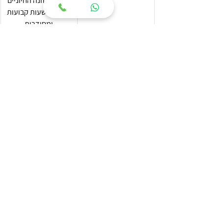
רכיבי התזונה החיוניים 
ואכילה בשעות קבועות 
ומסודרות
תוספי תזונה
הטבליות הטבעיות של 
EatLess מספקות 
תוספת של רכיבים 
וחומרים פעילים 
לדיכוי התיאבון והצורך 
למתוק
כדורי הרזיה
במצבים קיצוניים 
וחמורים במיוחד, 
אפשר לפנות לטיפול 
רפואי עם כדורי הרזיה 
להפחתת התיאבון