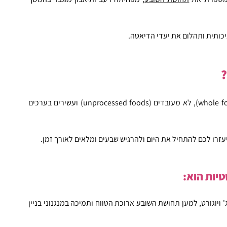
תית ותהלום את יעדי הדיאטה.   
?
ארוחת בוקר מומלצת בדיאטה תכלול מזונות מלאים (whole foods), לא מעובדים (unprocessed foods) ועשירים בערכים 
זרו לכם להתחיל את היום ולהרגיש שבעים ומלאים לאורך זמן.
יות הוא:
 למשל ביצים, קוטג' ויוגורט, למען תחושת השובע ארוכת הטווח ותמיכה במנגנוני בניין 