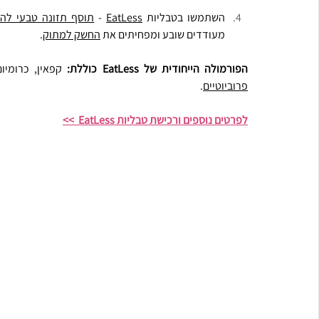
השתמשו בטבליות 
EatLess
 - 
תוסף תזונה טבעי להר
מעודדים שובע ומפחיתים את 
החשק למתוק
.
הפורמולה הייחודית של EatLess כוללת:
 קפאין, כרומיו
פרוביוטיים
.
לפרטים נוספים ורכישת טבליות EatLess  >>