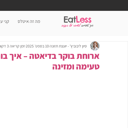
Eat
Less
מה זה איטלס
קני עכ
דרך טעימה
לשמור על הגזרה
סיון ליבוביץ' - יועצת תזונה
10 בספט׳ 2025
זמן קריאה 3 דקות
ארוחת בוקר בדיאטה – איך בו
טעימה ומזינה