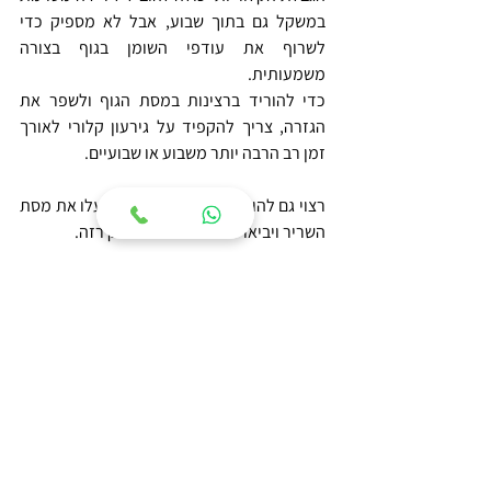
במשקל גם בתוך שבוע, אבל לא מספיק כדי 
לשרוף את עודפי השומן בגוף בצורה 
משמעותית.
כדי להוריד ברצינות במסת הגוף ולשפר את 
הגזרה, צריך להקפיד על גירעון קלורי לאורך 
זמן רב הרבה יותר משבוע או שבועיים.
רצוי גם להוסיף אימונים גופניים שיעלו את מסת 
השריר ויביאו למראה חטוב ולא רק רזה.
הסכנות של דיאטות בזק
דיאטת בזק לירידה מהירה במשקל יכולה לגרום 
ללא מעט בעיות, כולל:
מטבוליזם מואט
חסרים תזונתיים