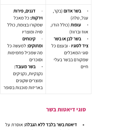
·       בשר אדום
 (בקר, 
·       
דגנים, פירות 
עגל, טלה)
וירקות: 
כל מאכל 
·       עופות
 (כולל הודו, 
שמקורו בצומח, כולל 
אווז וברווז)
סויה ומוצריו
·       בשר לבן או בשר 
·       
קינוחים 
ציד
לסוגיו
 - ובעצם כל 
ומתוקים:
 למעשה כל 
סוגי המאכלים 
מה שמכיל פחמימות 
שמקורם בבשר בעלי 
וסוכרים
חיים
·       בשר מעובד: 
נקנקיות, נקניקים 
ומוצרים שקונים 
באריזות מוכנות בסופר
סוגי דיאטות בשר
דיאטת בשר בלבד ללא הגבלה: 
אוסרת על 