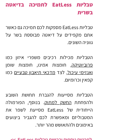
טבליות EatLess לתמיכה בדיאטה 
בשרית
טבליות EatLess מספקות לכם תמיכה גם כאשר 
אתם מקפידים על דיאטה מבוססת בשר על 
גווניה השונים.
הטבליות מכילות רכיבים משפרי איזון כמו 
פרוביוטיקה
, חומצות אמינו, חומצות שומן 
ואנזימי עיכול
, לצד 
מדכאי תיאבון טבעיים
 כמו 
קפאין וכרומיום.
הטבליות מסייעות להגברת תחושת השובע 
ולהפחתת 
החשק למתוק
. בנוסף, הפורמולה 
הייחודית של EatLess מסייעת לשפר את 
המטבוליזם ומאפשרת לכם להגביר ביצועים 
באימונים ולהתאושש מהר יותר.
לפרטים נוספים ורכישת טבליות EatLess  >>