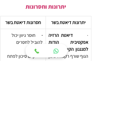
יתרונות וחסרונות
יתרונות דיאטת בשר
חסרונות דיאטת בשר
·       
דיאטת הרזיה 
·       
חוסר גיוון יכול 
אפקטיבית הודות 
להוביל לחסרים 
למנגנון הקיטוזיס, 
שבו 
תזונתיים
הגוף שורף רקמות שומן 
·       קיים סיכון לפתח 
בהיעדר פחמימות 
מחלות כליה, לב וכלי 
זמינות
דם, ואפילו סוגי סרטן 
·       עשויה לאזן את 
מסוימים
רמות הסוכר בדם 
·       דיאטה תובענית 
ולהוריד תנגודת 
וקשה להתמדה, מה 
לאינסולין
שיכול להוביל באופן 
·       יש עדויות לשיפור 
פרדוקסלי לעלייה 
מחלות כרוניות ומצב 
במשקל והשמנה
נפשי
·       סיכון לבעיות 
עיכול כמו שלשולים, 