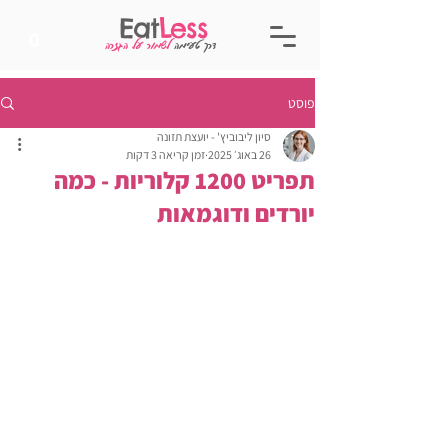
Eat
Less
0
דרך טעימה
לשמור על הגזרה
פוסט
סיון ליבוביץ' - יועצת תזונה
26 באוג׳ 2025
זמן קריאה 3 דקות
תפריט 1200 קלוריות - כמה
יורדים ודוגמאות