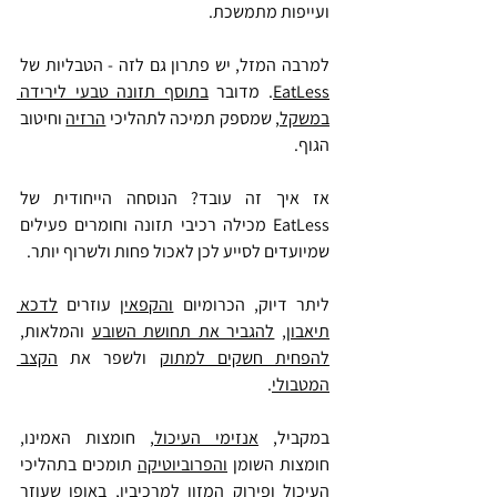
ועייפות מתמשכת.
למרבה המזל, יש פתרון גם לזה - הטבליות של 
EatLess
. מדובר 
בתוסף תזונה טבעי לירידה 
במשקל
, שמספק תמיכה לתהליכי 
הרזיה
 וחיטוב 
הגוף.
אז איך זה עובד? הנוסחה הייחודית של 
EatLess מכילה רכיבי תזונה וחומרים פעילים 
שמיועדים לסייע לכן לאכול פחות ולשרוף יותר.
ליתר דיוק, הכרומיום 
והקפאין
 עוזרים 
לדכא 
תיאבון
, 
להגביר את תחושת השובע
 והמלאות, 
להפחית חשקים למתוק
 ולשפר את 
הקצב 
המטבולי
.
במקביל, 
אנזימי העיכול
, חומצות האמינו, 
חומצות השומן 
והפרוביוטיקה
 תומכים בתהליכי 
העיכול ופירוק המזון למרכיביו, באופן שעוזר 