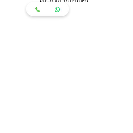
כפות גבינה לבנה וסלט ירוק
תפריט 1200 קלוריות טבעוני
בוקר:
 חביתה מקמח חומוס, פטריות צלויות 
וירקות טריים
צהריים: 
שווארמה מסייטן עם כף טחינה ופיתה 
קלה אחת
ערב: 
סלט עשיר עם קוביות טופו, גבינה טבעונית 
ומיקס אגוזים וזרעים